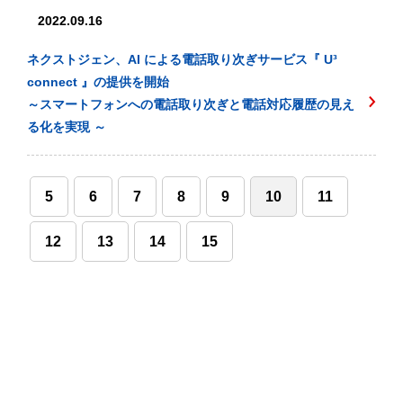
2022.09.16
ネクストジェン、AI による電話取り次ぎサービス『 U³
connect 』の提供を開始
～スマートフォンへの電話取り次ぎと電話対応履歴の見え
る化を実現 ～
5
6
7
8
9
10
11
12
13
14
15