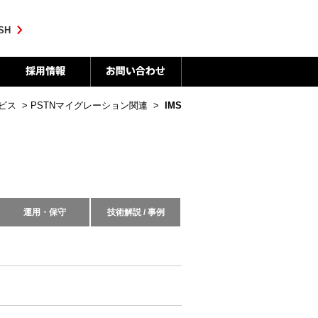
SH
ビス
>
PSTNマイグレーション関連
>
IMS
運用・保守
技術解説 / 事例