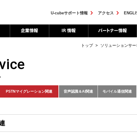
U-cubeサポート情報
アクセス
ENGLI
トップ
>
ソリューションサー
vice
ス
PSTNマイグレーション関連
音声認識＆AI関連
モバイル通信関連
連