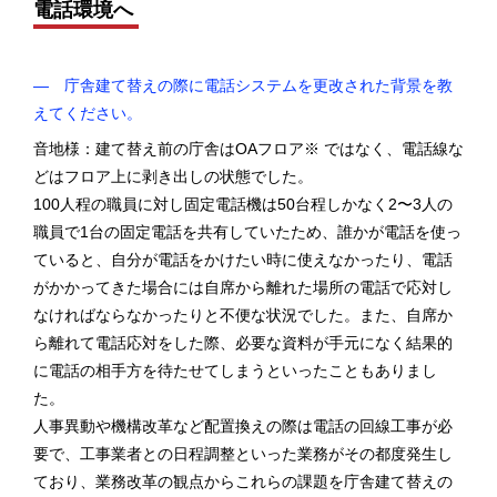
電話環境へ
― 庁舎建て替えの際に電話システムを更改された背景を教
えてください。
音地様：建て替え前の庁舎はOAフロア※ ではなく、電話線な
どはフロア上に剥き出しの状態でした。
100人程の職員に対し固定電話機は50台程しかなく2〜3人の
職員で1台の固定電話を共有していたため、誰かが電話を使っ
ていると、自分が電話をかけたい時に使えなかったり、電話
がかかってきた場合には自席から離れた場所の電話で応対し
なければならなかったりと不便な状況でした。また、自席か
ら離れて電話応対をした際、必要な資料が手元になく結果的
に電話の相手方を待たせてしまうといったこともありまし
た。
人事異動や機構改革など配置換えの際は電話の回線工事が必
要で、工事業者との日程調整といった業務がその都度発生し
ており、業務改革の観点からこれらの課題を庁舎建て替えの