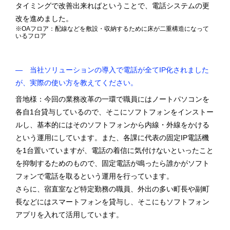
タイミングで改善出来ればということで、電話システムの更
改を進めました。
※OAフロア：配線などを敷設・収納するために床が二重構造になって
いるフロア
― 当社ソリューションの導入で電話が全てIP化されました
が、実際の使い方を教えてください。
音地様：今回の業務改革の一環で職員にはノートパソコンを
各自1台貸与しているので、そこにソフトフォンをインストー
ルし、基本的にはそのソフトフォンから内線・外線をかける
という運用にしています。また、各課に代表の固定IP電話機
を1台置いていますが、電話の着信に気付けないといったこと
を抑制するためのもので、固定電話が鳴ったら誰かがソフト
フォンで電話を取るという運用を行っています。
さらに、宿直室など特定勤務の職員、外出の多い町長や副町
長などにはスマートフォンを貸与し、そこにもソフトフォン
アプリを入れて活用しています。