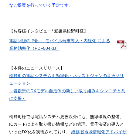
なご提案を行っていく予定です。
【お客様インタビュー/ 愛媛県松野町様】
電話回線のIP化 ＋ モバイル端末導入・内線化 による
業務効率化（PDF504KB）
【本件のニュースリリース】
松野町の電話システムを効率化・ネクストジェンの音声ソリ
ューション
～愛媛県のDXモデル自治体の新しい取り組みをシンニチと共
に支援～
松野町様では電話システム更改以外にも、無線環境の整備、
ICカードによる取り扱い情報などの管理、電子決済の導入と
いったDX化を実現されており、
総務省地域情報化アドバイザ