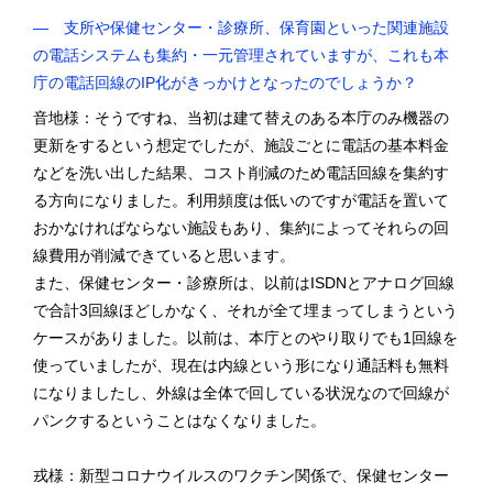
― 支所や保健センター・診療所、保育園といった関連施設
の電話システムも集約・一元管理されていますが、これも本
庁の電話回線のIP化がきっかけとなったのでしょうか？
音地様：そうですね、当初は建て替えのある本庁のみ機器の
更新をするという想定でしたが、施設ごとに電話の基本料金
などを洗い出した結果、コスト削減のため電話回線を集約す
る方向になりました。利用頻度は低いのですが電話を置いて
おかなければならない施設もあり、集約によってそれらの回
線費用が削減できていると思います。
また、保健センター・診療所は、以前はISDNとアナログ回線
で合計3回線ほどしかなく、それが全て埋まってしまうという
ケースがありました。以前は、本庁とのやり取りでも1回線を
使っていましたが、現在は内線という形になり通話料も無料
になりましたし、外線は全体で回している状況なので回線が
パンクするということはなくなりました。
戎様：新型コロナウイルスのワクチン関係で、保健センター