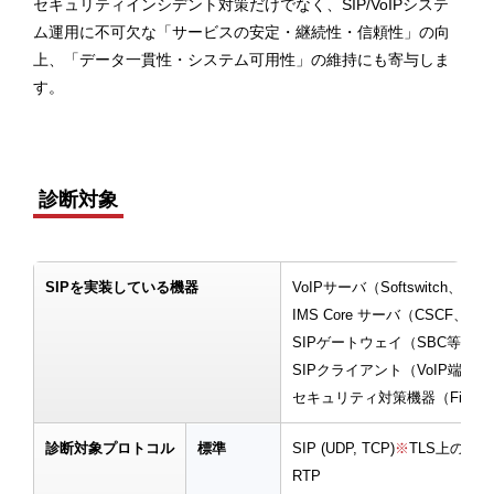
セキュリティインシデント対策だけでなく、SIP/VoIPシステ
ム運用に不可欠な「サービスの安定・継続性・信頼性」の向
上、「データ一貫性・システム可用性」の維持にも寄与しま
す。
診断対象
SIPを実装している機器
VoIPサーバ（Softswitch
IMS Core サーバ（CSCF、A
SIPゲートウェイ（SBC等）
SIPクライアント（VoIP端
セキュリティ対策機器（FireWall
診断対象プロトコル
標準
SIP (UDP, TCP)
※
TLS上のSI
RTP