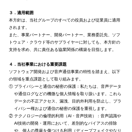
３．適用範囲
本方針は、当社グループのすべての役員および従業員に適用
されます。
また、事業パートナー、開発パートナー、業務委託先、ソフ
トウェア・クラウド等のサプライヤーに対しても、本方針の
支持を求め、共に責任ある協業関係の構築を目指します。
４．当社事業における重要課題
ソフトウェア開発および音声通信事業の特性を踏まえ、以下
の領域を重点課題として取り組みます。
① プライバシーと通信の秘密の保護：私たちは、音声データ
や通信ログなどの機微な個人情報を取り扱います。これら
データの不正アクセス、漏洩、目的外利用を防止し、プラ
イバシー権および通信の秘密の保護を重視します。
② テクノロジーの倫理的利用（AI・音声技術）：音声認識や
AI技術の開発・運用において、差別的なバイアスの排除
や、個人の尊厳を傷つける利用（ディープフェイクやなり