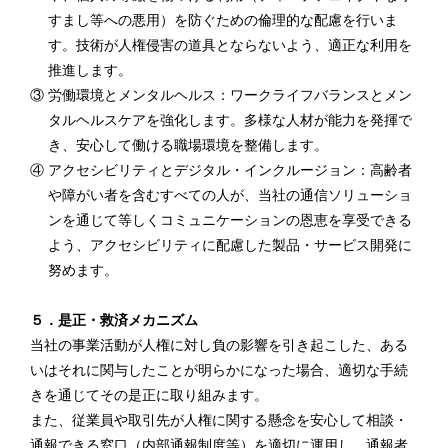
すまし等への悪用）を防ぐための倫理的な配慮を行いま
す。技術が人権侵害の道具とならないよう、適正な利用を
推進します。
③ 労働環境とメンタルヘルス：ワークライフバランスとメン
タルヘルスケアを強化します。多様な人材が能力を発揮で
き、安心して働ける職場環境を整備します。
④ アクセシビリティとデジタル・インクルージョン：高齢者
や障がい者を含むすべての人が、当社の通信ソリューショ
ンを通じて等しくコミュニケーションの恩恵を享受できる
よう、アクセシビリティに配慮した製品・サービス開発に
努めます。
５．是正・救済メカニズム
当社の事業活動が人権に対し負の影響を引き起こした、ある
いはそれに関与したことが明らかになった場合、適切な手続
きを通じてその是正に取り組みます。
また、従業員や取引先が人権に関する懸念を安心して相談・
通報できる窓口（内部通報制度等）を適切に運用し、通報者