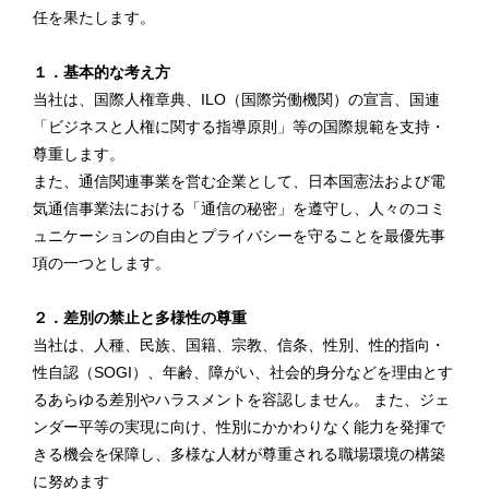
任を果たします。
１．基本的な考え方
当社は、国際人権章典、ILO（国際労働機関）の宣言、国連
「ビジネスと人権に関する指導原則」等の国際規範を支持・
尊重します。
また、通信関連事業を営む企業として、日本国憲法および電
気通信事業法における「通信の秘密」を遵守し、人々のコミ
ュニケーションの自由とプライバシーを守ることを最優先事
項の一つとします。
２．差別の禁止と多様性の尊重
当社は、人種、民族、国籍、宗教、信条、性別、性的指向・
性自認（SOGI）、年齢、障がい、社会的身分などを理由とす
るあらゆる差別やハラスメントを容認しません。 また、ジェ
ンダー平等の実現に向け、性別にかかわりなく能力を発揮で
きる機会を保障し、多様な人材が尊重される職場環境の構築
に努めます