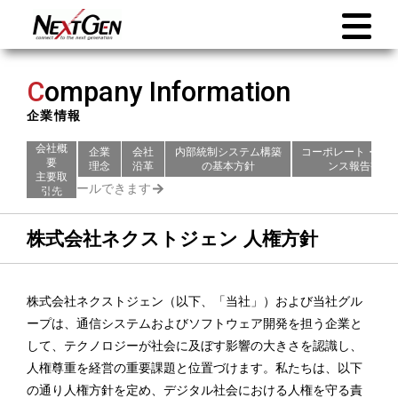
C
ompany Information
企業情報
会社概
企業
会社
内部統制システム構築
コーポレート・ガバ
要
理念
沿革
の基本方針
ンス報告書
主要取
引先
株式会社ネクストジェン 人権方針
株式会社ネクストジェン（以下、「当社」）および当社グル
ープは、通信システムおよびソフトウェア開発を担う企業と
して、テクノロジーが社会に及ぼす影響の大きさを認識し、
人権尊重を経営の重要課題と位置づけます。私たちは、以下
の通り人権方針を定め、デジタル社会における人権を守る責