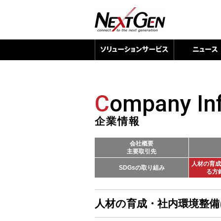
C
ompany In
企業情報
会社概要
主要取引先
人材の育成
SDGsの取り組み
る方
人材の育成・社内環境整