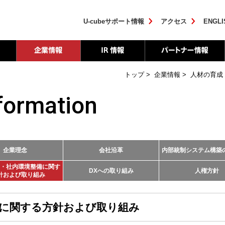
U-cubeサポート情報
アクセス
ENGLI
トップ
>
企業情報
>
人材の育成
formation
企業理念
会社沿革
内部統制システム構築
・社内環境整備に関す
DXへの取り組み
人権方針
針および取り組み
備に関する方針および取り組み