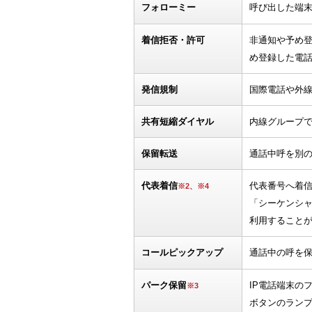
フォローミー
呼び出した端
着信拒否・許可
非通知や予め
め登録した電
発信規制
国際電話や外
共有短縮ダイヤル
内線グループ
保留転送
通話中呼を別
代表着信
代表番号へ着
※2、※4
「シーケンシ
利用すること
コールピックアップ
通話中の呼を
パーク保留
IP電話端末の
※3
ボタンのラン