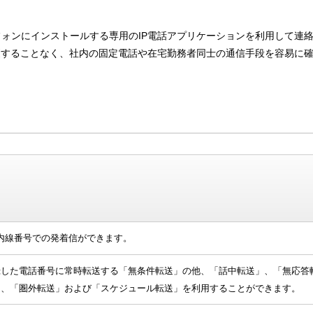
ォンにインストールする専用のIP電話アプリケーションを利用して連絡
更することなく、社内の固定電話や在宅勤務者同士の通信手段を容易に
や内線番号での発着信ができます。
録した電話番号に常時転送する「無条件転送」の他、「話中転送」、「無応答
」、「圏外転送」および「スケジュール転送」を利用することができます。