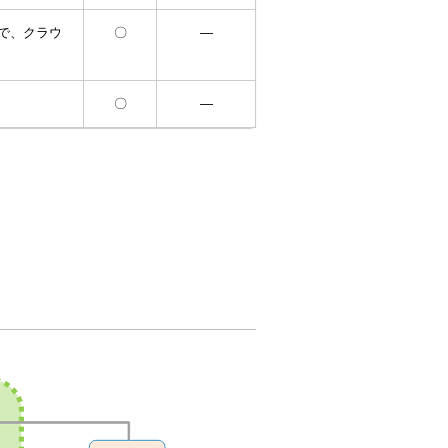
とで、クラウ
〇
―
〇
―