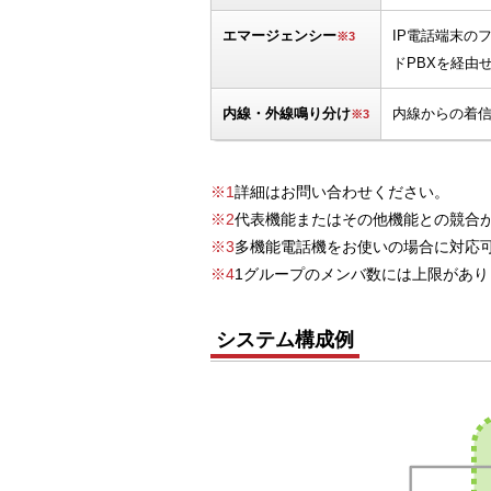
エマージェンシー
IP電話端末の
※3
ドPBXを経由
内線・外線鳴り分け
内線からの着
※3
※1
詳細はお問い合わせください。
※2
代表機能またはその他機能との競合
※3
多機能電話機をお使いの場合に対応
※4
1グループのメンバ数には上限があり
システム構成例