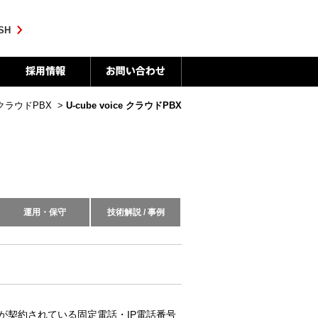
SH
クラウドPBX
>
U-cube voice クラウドPBX
運用・保守
技術解説 / 事例
客様が契約されている固定電話・IP電話番号