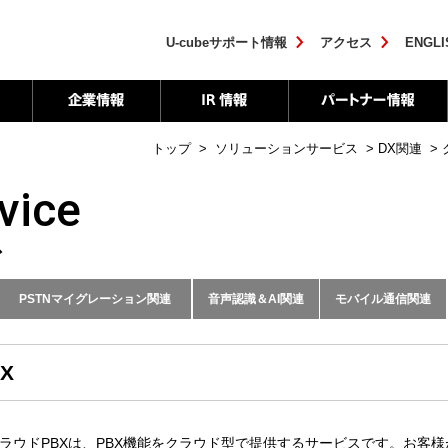
U-cubeサポート情報
アクセス
ENGLI
トップ
>
ソリューションサービス
>
DX関連
>
vice
ス
PSTNマイグレーション関連
音声認識＆AI関連
モバイル通信関連
BX
ボイス）クラウドPBXは、PBX機能をクラウド型で提供するサービスです。お