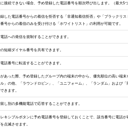
末に接続できない場合、予め登録した電話番号を順次呼び出します。（最大5
登録した電話番号からの着信を拒否する「非通知着信拒否」や「ブラックリス
話番号からの着信のみを受け付ける「ホワイトリスト」の利用が可能です。
線電話への発信を規制することができます。
での短縮ダイヤル番号を共有できます。
の電話番号に転送することができます。
信があった際、予め登録したグループ内の端末の中から、優先順位の高い端末
ャル」の他、「ラウンドロビン」、「ユニフォーム」、「ランダム」および「
ができます。
保留し別の多機能電話で応答することができます。
フレキシブルボタンに予め電話番号を登録しておくことで、該当番号に電話が
プを点滅させます。