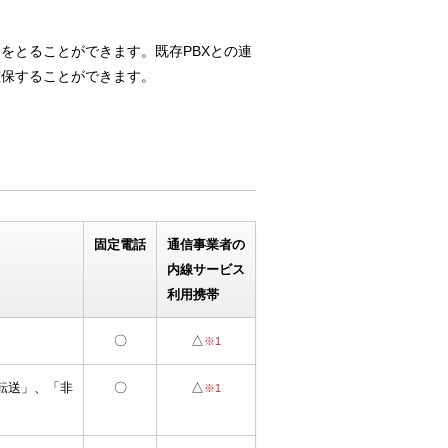
をとることができます。既存PBXとの連
確保することができます。
固定電話
通信事業者の
内線サービス
利用携帯
〇
△
※1
転送」、「非
〇
△
※1