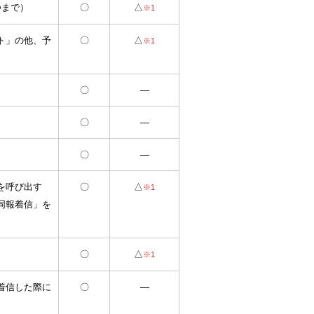
つまで）
〇
△
※1
ト」の他、予
〇
△
※1
〇
―
〇
―
〇
―
を呼び出す
〇
△
※1
同報着信」を
〇
△
※1
着信した際に
〇
―