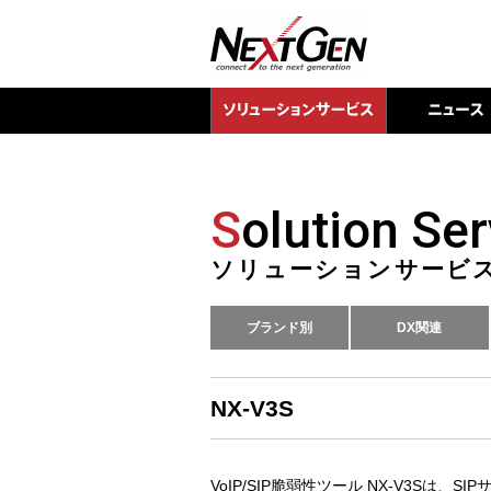
S
olution Ser
ソリューションサービ
ブランド別
DX関連
NX-V3S
VoIP/SIP脆弱性ツール NX-V3