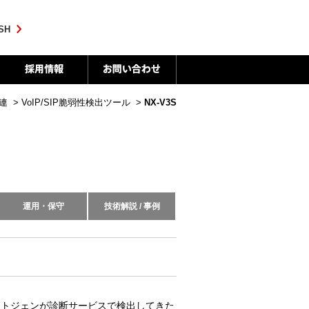
SH
連
>
VoIP/SIP脆弱性検出ツール
>
NX-V3S
運用・保守
技術解説 / 事例
ネクストジェンが診断サービスで検出してきた