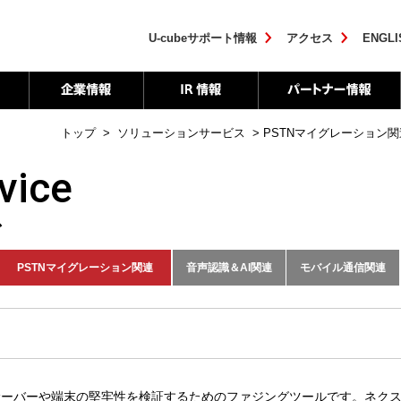
U-cubeサポート情報
アクセス
ENGLI
トップ
>
ソリューションサービス
>
PSTNマイグレーション関
vice
ス
PSTNマイグレーション関連
音声認識＆AI関連
モバイル通信関連
Sは、SIPサーバーや端末の堅牢性を検証するためのファジングツールです。