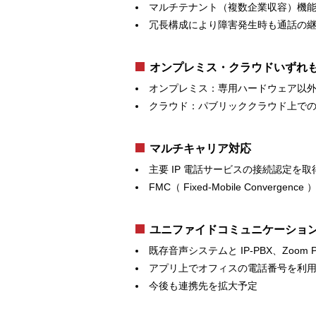
マルチテナント（複数企業収容）機
冗長構成により障害発生時も通話の
オンプレミス・クラウドいずれ
オンプレミス：専用ハードウェア以外に
クラウド：パブリッククラウド上で
マルチキャリア対応
主要 IP 電話サービスの接続認定を取
FMC（ Fixed-Mobile Conver
ユニファイドコミュニケーショ
既存音声システムと IP-PBX、Zoom
アプリ上でオフィスの電話番号を利
今後も連携先を拡大予定