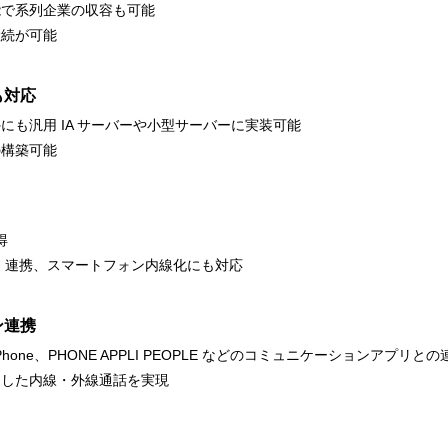
能で系列企業の収容も可能
継続が可能
も対応
も汎用 IA サーバーや小型サーバーに実装可能
の構築可能
得
gence ） 連携、スマートフォン内線化にも対応
ン連携
 Phone、PHONE APPLI PEOPLE などのコミュニケーションアプリと
用した内線・外線通話を実現