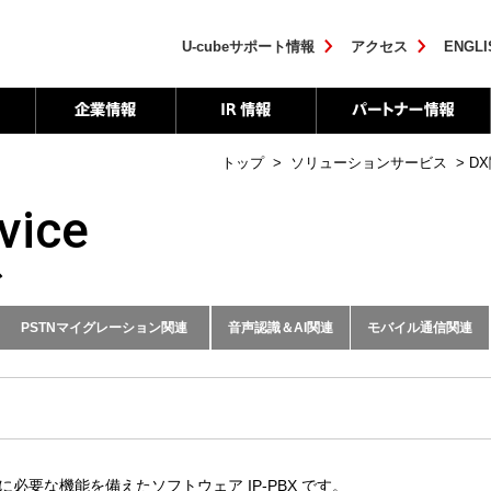
U-cubeサポート情報
アクセス
ENGLI
トップ
>
ソリューションサービス
>
D
vice
ス
PSTNマイグレーション関連
音声認識＆AI関連
モバイル通信関連
企業の電話に必要な機能を備えたソフトウェア IP-PBX です。