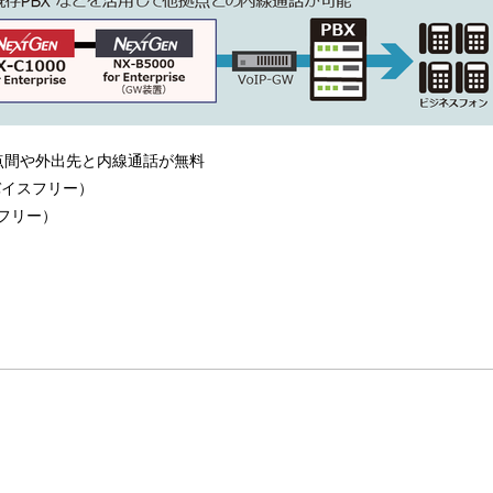
点間や外出先と内線通話が無料
バイスフリー）
フリー）
ア