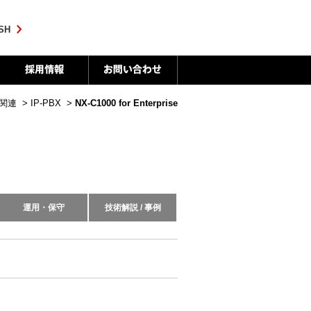
SH
X関連
>
IP-PBX
>
NX-C1000 for Enterprise
運用・保守
技術解説 / 事例