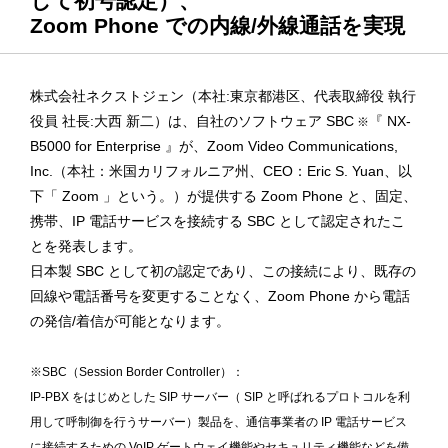
して初号認定）、
Zoom Phone での内線/外線通話を実現
株式会社ネクストジェン（本社:東京都港区、代表取締役 執行
役員 社長:大西 新二）は、自社のソフトウェア SBC
『 NX-
※
B5000 for Enterprise 』が、Zoom Video Communications,
Inc.（本社：米国カリフォルニア州、CEO：Eric S. Yuan、以
下「 Zoom 」という。）が提供する Zoom Phone と、固定、
携帯、IP 電話サービスを接続する SBC として認定されたこ
とを発表します。
日本製 SBC として初の認定であり、この接続により、既存の
回線や電話番号を変更することなく、Zoom Phone から電話
の発信/着信が可能となります。
※SBC（Session Border Controller）：
IP-PBX をはじめとした SIP サーバー（ SIP と呼ばれるプロトコルを利
用して呼制御を行うサーバー）製品を、通信事業者の IP 電話サービス
に接続するための VoIP ゲートウェイ機能やセキュリティ機能などを備