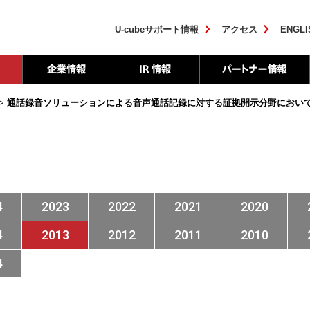
U-cubeサポート情報
アクセス
ENGLI
>
通話録音ソリューションによる音声通話記録に対する証拠開示分野において
4
2023
2022
2021
2020
4
2013
2012
2011
2010
4