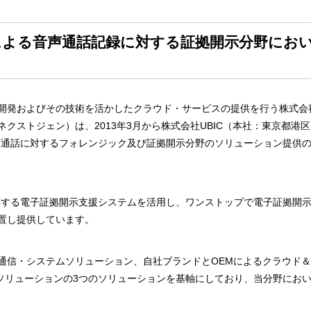
よる音声通話記録に対する証拠開示分野において
発およびその技術を活かしたクラウド・サービスの提供を行う株式会
クストジェン）は、2013年3月から株式会社UBIC（本社：東京都港
音声通話に対するフォレンジック及び証拠開示分野のソリューション提供
応する電子証拠開示支援システムを活用し、ワンストップで電子証拠開
置し提供しています。
信・システムソリューション、自社ブランドとOEMによるクラウド＆
ソリューションの3つのソリューションを基軸にしており、当分野にお