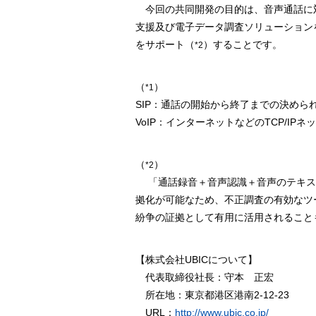
今回の共同開発の目的は、音声通話に対
支援及び電子データ調査ソリューション
をサポート（
）することです。
*2
（
）
*1
SIP：通話の開始から終了までの決めら
VoIP：インターネットなどのTCP/I
（
）
*2
「通話録音＋音声認識＋音声のテキス
拠化が可能なため、不正調査の有効なツ
紛争の証拠として有用に活用されること
【株式会社UBICについて】
代表取締役社長：守本 正宏
所在地：東京都港区港南2-12-23
URL：
http://www.ubic.co.jp/