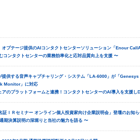
プテージ提供のAIコンタクトセンターソリューション「Enour CallAs
悩むコンタクトセンターの業務効率化と応対品質向上を支援 〜
供する音声キャプチャリング・システム「LA-6000」が「Genesys C
ok Monitor」に対応
ェアのプラットフォームと連携！コンタクトセンターのAI導入を支援しD
「名証ＩＲセミナー オンライン個人投資家向け企業説明会」登壇のお知ら
月期 通期決算説明の深堀りと当社の魅力を語る 〜