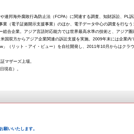
や連邦海外腐敗行為防止法（FCPA）に関連する調査、知財訴訟、PL
事業（電子証拠開示支援事業）のほか、電子データ中心の調査を行なう
ー総合企業。アジア言語対応能力では世界最高水準の技術と、アジア圏
ア・米国双方からアジア企業関連の訴訟支援を実施。2009年末には企業
View」（リット・アイ・ビュー）を自社開発し、2011年10月からはク
日東証マザーズ上場。
31日現在）。
お願いいたします。