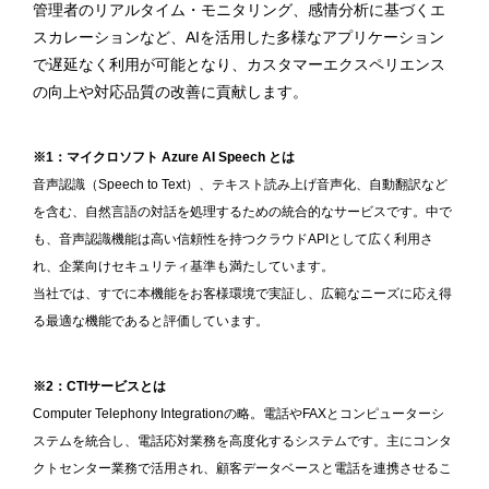
管理者のリアルタイム・モニタリング、感情分析に基づくエ
スカレーションなど、AIを活用した多様なアプリケーション
で遅延なく利用が可能となり、カスタマーエクスペリエンス
の向上や対応品質の改善に貢献します。
※1：マイクロソフト Azure AI Speech とは
音声認識（Speech to Text）、テキスト読み上げ音声化、自動翻訳など
を含む、自然言語の対話を処理するための統合的なサービスです。中で
も、音声認識機能は高い信頼性を持つクラウドAPIとして広く利用さ
れ、企業向けセキュリティ基準も満たしています。
当社では、すでに本機能をお客様環境で実証し、広範なニーズに応え得
る最適な機能であると評価しています。
※2：CTIサービスとは
Computer Telephony Integrationの略。電話やFAXとコンピューターシ
ステムを統合し、電話応対業務を高度化するシステムです。主にコンタ
クトセンター業務で活用され、顧客データベースと電話を連携させるこ