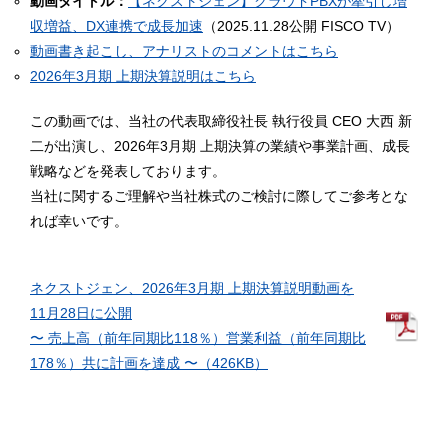
動画タイトル：
【ネクストジェン】クラウドPBXが牽引し増
収増益、DX連携で成長加速
（2025.11.28公開 FISCO TV）
動画書き起こし、アナリストのコメントはこちら
2026年3⽉期 上期決算説明はこちら
この動画では、当社の代表取締役社長 執行役員 CEO 大西 新
二が出演し、2026年3月期 上期決算の業績や事業計画、成長
戦略などを発表しております。
当社に関するご理解や当社株式のご検討に際してご参考とな
れば幸いです。
ネクストジェン、2026年3月期 上期決算説明動画を
11月28日に公開
〜 売上高（前年同期比118％）営業利益（前年同期比
178％）共に計画を達成 〜（426KB）