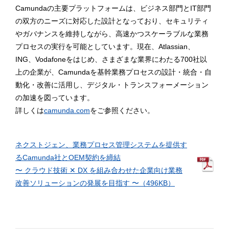
Camundaの主要プラットフォームは、ビジネス部門とIT部門
の双方のニーズに対応した設計となっており、セキュリティ
やガバナンスを維持しながら、高速かつスケーラブルな業務
プロセスの実行を可能としています。現在、Atlassian、
ING、Vodafoneをはじめ、さまざまな業界にわたる700社以
上の企業が、Camundaを基幹業務プロセスの設計・統合・自
動化・改善に活用し、デジタル・トランスフォーメーション
の加速を図っています。
詳しくは
camunda.com
をご参照ください。
ネクストジェン、業務プロセス管理システムを提供す
るCamunda社とOEM契約を締結
〜 クラウド技術 ✕ DX を組み合わせた企業向け業務
改善ソリューションの発展を目指す 〜（496KB）