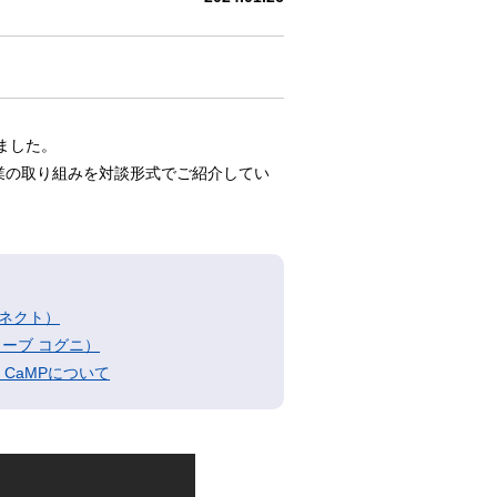
ました。
業の取り組みを対談形式でご紹介してい
 コネクト）
キューブ コグニ）
en CaMPについて