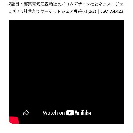
2話目：都築電気江森勲社長／コムデザイン社とネクストジェ
ン社と3社共創でマーケットシェア獲得へ!(2/2)｜JSC Vol.423