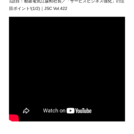
1話目：都築電気江森勲社長／「サービスビジネス強化」の注
目ポイント!(1/2)｜JSC Vol.422