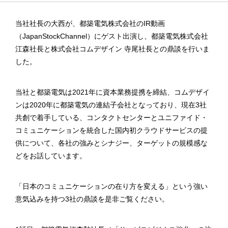
当社社長の大西が、都築電気株式会社のIR動画
（JapanStockChannel）にゲスト出演し、都築電気株式会社
江森社長と株式会社コムデザイン 寺尾社長との鼎談を行いま
した。
当社と都築電気は2021年に資本業務提携を締結、コムデザイ
ンは2020年に都築電気の連結子会社となっており、現在3社
共創で着手している、コンタクトセンターとユニファイド・
コミュニケーションを統合した国内初クラウドサービスの提
供について、各社の強みとシナジー、ターゲットの規模感な
どをお話しています。
「日本のコミュニケーションの在り方を変える」という強い
意気込みを持つ3社の鼎談を是非ご覧ください。