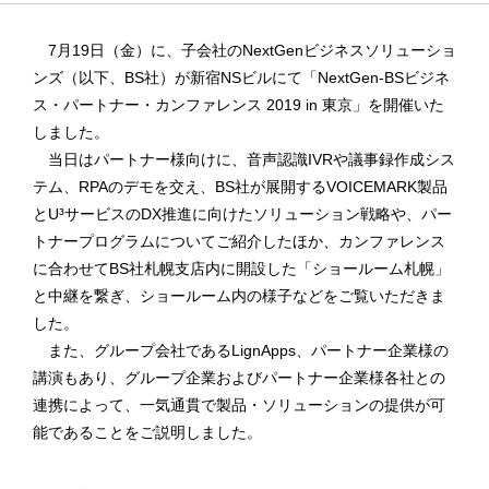
7月19日（金）に、子会社のNextGenビジネスソリューショ
ンズ（以下、BS社）が新宿NSビルにて「NextGen-BSビジネ
ス・パートナー・カンファレンス 2019 in 東京」を開催いた
しました。
当日はパートナー様向けに、音声認識IVRや議事録作成シス
テム、RPAのデモを交え、BS社が展開するVOICEMARK製品
とU³サービスのDX推進に向けたソリューション戦略や、パー
トナープログラムについてご紹介したほか、カンファレンス
に合わせてBS社札幌支店内に開設した「ショールーム札幌」
と中継を繋ぎ、ショールーム内の様子などをご覧いただきま
した。
また、グループ会社であるLignApps、パートナー企業様の
講演もあり、グループ企業およびパートナー企業様各社との
連携によって、一気通貫で製品・ソリューションの提供が可
能であることをご説明しました。