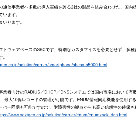
通信事業者へ多数の導入実績を誇る2社の製品を組み合わせた、国内標
ています。
まいります。
トウェアベースのSBCです。特別なカスタマイズを必要とせず、多種多
す。
gen.co.jp/solution/carrier/smartphone/sbcnx-b5000.html
者向けのRADIUS／DHCP／DNSシステムでは国内市場において有数
し、最大10億レコードの管理が可能です。ENUM情報同期機能を使用す
サーバー同期も可能ですので、耐障害性の観点からも高い信頼性の確保さ
tps://www.nextgen.co.jp/solution/carrier/enum/enumxack_dns.html