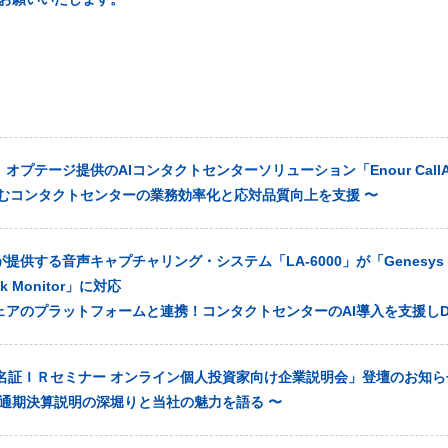
プテージ提供のAIコンタクトセンターソリューション「Enour CallAs
悩むコンタクトセンターの業務効率化と応対品質向上を支援 〜
供する音声キャプチャリング・システム「LA-6000」が「Genesys C
ok Monitor」に対応
ェアのプラットフォームと連携！コンタクトセンターのAI導入を支援しD
「名証ＩＲセミナー オンライン個人投資家向け企業説明会」登壇のお知ら
月期 通期決算説明の深堀りと当社の魅力を語る 〜