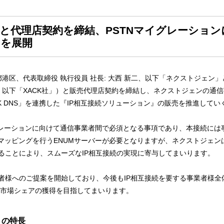
社と代理店契約を締結、PSTNマイグレーション
ンを展開
港区、代表取締役 執行役員 社長: 大西 新二、以下「ネクストジェン」
以下「XACK社」）と販売代理店契約を締結し、ネクストジェンの通信事業者
CK DNS」を連携した『IP相互接続ソリューション』の販売を推進して
イグレーションに向けて通信事業者間で必須となる事項であり、本接続には
号マッピングを行うENUMサーバーが必要となりますが、ネクストジェ
ることにより、スムーズなIP相互接続の実現に寄与してまいります。
様へのご提案を開始しており、今後もIP相互接続を要する事業者様全体
ける市場シェアの獲得を目指してまいります。
』の特長