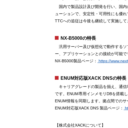
国内で製品設計及び開発を行い、国内の
ューションで、安定性・可用性にも優れ
TTCへの追従は今後も継続して実施して
NX-B5000の特長
汎用サーバー及び仮想化で動作するソフ
ー、アプリケーションとの接続が可能で
NX-B5000製品ページ：
https://www.next
ENUM対応版XACK DNSの特長
キャリアグレードの製品を揃え、通信事業
です。ENUM専用インメモリDBを搭載
ENUM情報を同期します。拠点間での
ENUM対応版XACK DNS 製品ページ：
ht
【株式会社XACKについて】