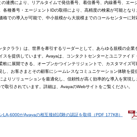
ションとの連携により、リアルタイムで発信番号、着信番号、内線番号、エー
。各種番号・エージェントIDの取得により、高精度の検索が可能となり
価格での導入が可能で、中小規模から大規模までのコールセンターに対
州サンタクララ）は、世界を牽引するリーダーとして、あらゆる規模の企
イスを提供しています。Avayaは、コンタクトセンターとユニファイ
柔軟に展開できる、オープンかつインテリジェントで、カスタマイズ可
を実現し、お客さまとその顧客にシームレスなコミュニケーション体験を
によりソリューションを最適化し、信頼性が高く効率的な導入を実現し
で取引されています。詳細は、AvayaのWebサイトをご覧ください。
-6000がAvayaの相互接続試験の認証を取得（PDF 177KB）