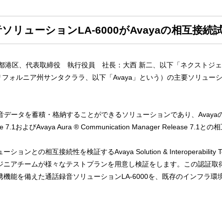
リューションLA-6000がAvayaの相互接続
港区、代表取締役 執行役員 社長：大西 新二、以下「ネクストジェ
（本社：カリフォルニア州サンタクララ、以下「Avaya」という）の主要ソリ
データを蓄積・格納することができるソリューションであり、AvayaのTSAP
s Release 7.1およびAvaya Aura ® Communication Manager Rel
との相互接続性を検証するAvaya Solution & Interoperabilit
ンジニアチームが様々なテストプランを用意し検証をします。この認証取得
連携機能を備えた通話録音ソリューションLA-6000を、既存のインフラ