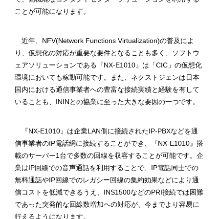
ことが可能になります。
近年、NFV(Network Functions Virtualization)の普及によ
り、仮想化の対応が重要な要件となることも多く、ソフトウ
ェアソリューションである『NX-E1010』は「CIC」の仮想化
環境においても稼動可能です。また、ネクストジェンは日本
国内における通信事業者への豊富な接続実績と経験を有して
いることも、ININとの協業に至った大きな要因の一つです。
『NX-E1010』は企業LAN側に接続されたIP-PBXなどを通
信事業者のIP電話網に接続することができ、『NX-E1010』搭
載のサーバー1台で多数の回線を収容することが可能です。企
業はIP回線での音声通話を利用することで、IP電話同士での
無料通話やIP回線でのレガシー回線の集約効果などにより通
信コストを低減できるうえ、INS1500などのPRI接続では困難
であった突発的な回線数増加への対応が、今までより容易に
行えるようになります。