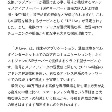
交換アップグレードが困難である事、端末が接続するマルテ
ィメディアサーバー（SIP*サーバー）設備の購入および運
用・NAT*越え、音声品質の担保などが挙げられますが、これ
らの課題を解決するサービスとして「U³ Live」が選定されま
した。また、複数のコーデックが選択可能な事、放送向けの
チューニングや拡張が可能な事も大きな採用理由です。
「U³ Live」は、端末やアプリケーション、通信環境を問わ
ずインターネット上での双方向コミュニケーションを、ネク
ストジェンのSIPサーバーで提供するクラウド型サービスで
す。信号とメディアデータの送受信に関してはU³ Live独自の
アドレス解決技術を用い、異なるアドレス体系のネットワー
クでの接続（NAT越え）を実現しています。
最低でも100万円はする高価な専用機器を持ち運ぶ必要があ
る従来の中継に比べ、スマートフォン利用という手軽さと大
幅な導入コストの削減という観点から、今後音声放送のIP化
の動きはますます加速するものと思われます。