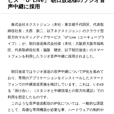
ビス 「U³ Live」 朝日放送様のラジオ音
声中継に採用
株式会社ネクストジェン（本社：東京都千代田区、代表取
締役社長：大西 新二、以下ネクストジェン）のクラウド型
双方向マルティメディアサービス「U³ Live（ユーキューブラ
イブ）」が、朝日放送株式会社様（本社：大阪府大阪市福島
区、代表取締役社長：脇阪 聰史、以下朝日放送）のスマー
トフォンを利用したラジオ音声中継に採用されました。
朝日放送ではラジオ放送の音声中継についてIP化を進めて
おり、専用のアプリケーションをインストールしたスマート
フォンでの中継放送実施を検討しています。これは、いわゆ
る「掛け合い」（スタジオと中継現場との双方向通話）での
利用を想定したものです。
このような音声放送配信のIP化については、一般的な課題
として、高価な専用機器が必要な事、ハードウェアの制約や