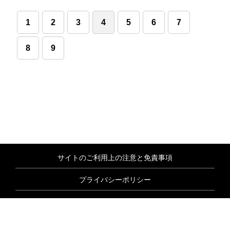
1
2
3
4
5
6
7
8
9
サイトのご利用上の注意と免責事項
プライバシーポリシー
情報セキュリティ基本方針
商標について
サイトマップ