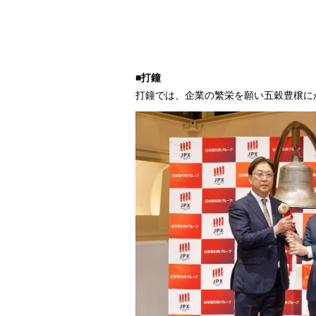
■打鐘
打鐘では、企業の繁栄を願い五穀豊穣に