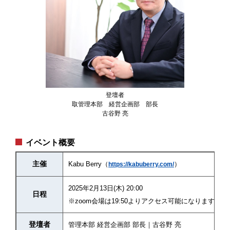
登壇者
取管理本部 経営企画部 部長
古谷野 亮
イベント概要
主催
Kabu Berry（
）
https://kabuberry.com/
2025年2月13日(木) 20:00
日程
※zoom会場は19:50よりアクセス可能になります。
登壇者
管理本部 経営企画部 部長｜古谷野 亮