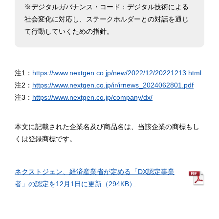
※デジタルガバナンス・コード：デジタル技術による
社会変化に対応し、ステークホルダーとの対話を通じ
て行動していくための指針。
注1：
https://www.nextgen.co.jp/new/2022/12/20221213.html
注2：
https://www.nextgen.co.jp/ir/irnews_2024062801.pdf
注3：
https://www.nextgen.co.jp/company/dx/
本文に記載された企業名及び商品名は、当該企業の商標もし
くは登録商標です。
ネクストジェン、経済産業省が定める「DX認定事業
者」の認定を12月1日に更新（294KB）