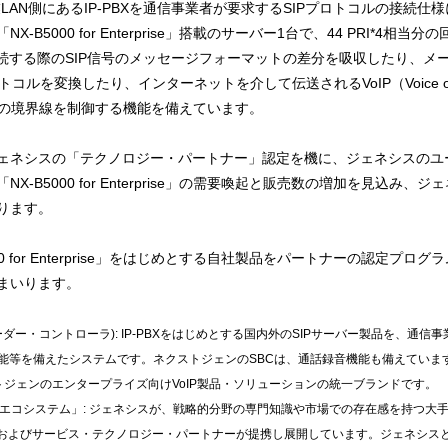
se」 は、企業LAN側にあるIP-PBXを通信事業者が要求するSIPプロトコル
B5000 for Enterprise」搭載のサーバー1台で、44 PRI*4
接続する際のSIP信号のメッセージフォーマットの差分を吸収したり、メ
ルを変換したり、インターネットを介して伝送されるVoIP（Voice over In
スの境界線を制御する機能を備えています。
ネシスの「テクノロジー・パートナー」認定を機に、ジェネシスのユ
-B5000 for Enterprise」の需要喚起と販売数の増加を見込み
ります。
 for Enterprise」をはじめとする自社製品をパートナーの認定プ
まいります。
r (セッション・ボーダー・コントローラ): IP-PBXをはじめとする国内外のSIPサーバー製品
機能等を備えたシステムです。ネクストジェンのSBCは、通話録音機能も備えていま
 ネクストジェンのエンタープライズ向けVoIP製品・ソリューションの統一ブランドです。
・エコシステム」: ジェネシスが、戦略的分野の専門知識や市場での存在感を持つ大
およびサービス・テクノロジー・パートナーが提携し展開しています。ジェネシス