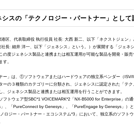
ネシスの「テクノロジー・パートナー」として
港区、代表取締役 執行役員 社長: 大西 新二、以下「ネクストジェン
役社長: 細井 洋一、以下「ジェネシス」という。）が展開する「ジェネ
この度ジェネシス製品と連携または相互運用が可能な製品を開発・販売
ます。
ー」は、①ソフトウェアまたはハードウェアの独立系ベンダー（ISV/I
ターの３種類のカテゴリーに分類され、ジェネシスに認定された「テク
し、ジェネシス製品と連携または相互運用を行うことができます。
型SBC*1 VOICEMARK*2「NX-B5000 for Enterpris
ys」、「PureConnect by Genesys」、「PureEngage by Ge
ノロジー・パートナー・エコシステム*3」において、独立系のソフトウ
。