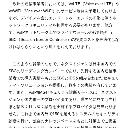
欧州の通信事業者においては、VoLTE（Voice over LTE）や
VoWiFi（Vice over Wi-Fi）のサービス展開を予定しておりま
すが、デバイスを含むエンド・トゥ・エンドのIP化に伴うネ
ットワークセキュリティを担保する必要があります。他方
で、VoIPネットワーク上でファイアウォールの役割を担う
SBC（Session Border Controller）の投資コストを最適化しな
ければならないという局面を迎えております。
このような背景のなかで、ネクストジェンは日本国内での
SBCのリーディングカンパニーであり、先行する国内通信事
業者での導入実績をもとにSBCとIDSを組み合わせたセキュリ
ティ・ソリューションを提唱し、数多くの実績を有していま
す。また、VoIP/IMSセキュリティ診断サービスは、ネクスト
ジェンが国内唯一のプロバイダであり、世界的に見ても当社
ほど幅広く且つ深く診断を実施するプロバイダは見当たりま
せん。これまで国内外で150を超えるシステムのセキュリティ
診断を行い、独自のナレッジベースをもとに対策までご提案