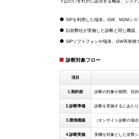
下記のいずれかに該当する機器、システ
SIPを利用した端末、GW、M2Mシステム
以前弊社が実施した診断と同じ機器
SIPソフトフォンや端末、GW等単
診断対象フロー
項目
1.契約前
診断の対象や期間、目的
2.診断準備
診断を実施するにあたり
3.環境構築
（オンサイト診断の場合
4.診断実施
実機を対象とした攻撃シ