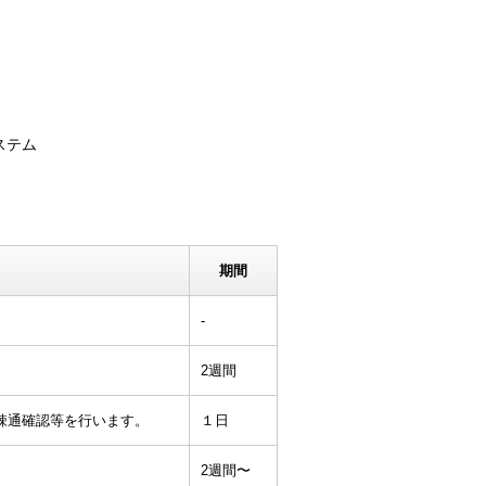
ステム
期間
-
2週間
、疎通確認等を行います。
１日
2週間〜