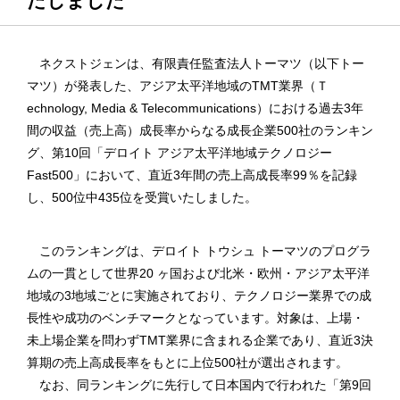
たしました
ネクストジェンは、有限責任監査法人トーマツ（以下トー
マツ）が発表した、アジア太平洋地域のTMT業界（Ｔ
echnology, Media & Telecommunications）における過去3年
間の収益（売上高）成長率からなる成長企業500社のランキン
グ、第10回「デロイト アジア太平洋地域テクノロジー
Fast500」において、直近3年間の売上高成長率99％を記録
し、500位中435位を受賞いたしました。
このランキングは、デロイト トウシュ トーマツのプログラ
ムの一貫として世界20 ヶ国および北米・欧州・アジア太平洋
地域の3地域ごとに実施されており、テクノロジー業界での成
長性や成功のベンチマークとなっています。対象は、上場・
未上場企業を問わずTMT業界に含まれる企業であり、直近3決
算期の売上高成長率をもとに上位500社が選出されます。
なお、同ランキングに先行して日本国内で行われた「第9回