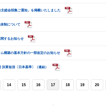
株主総会招集ご通知」を掲載いたしました
員体制について
に関するお知らせ
テム構築の基本方針の一部改定のお知らせ
期 決算短信〔日本基準〕（連結）
14
15
16
17
18
19
20