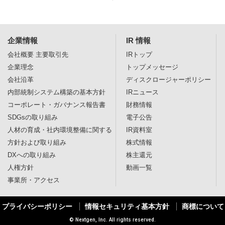
企業情報
IR 情報
会社概要
主要取引先
IRトップ
企業理念
トップメッセージ
会社沿革
ディスクロージャー
ポリシー
内部統制システム構築の基本方針
IRニュース
コーポレート・ガバナンス報告書
財務情報
SDGsの取り組み
電子公告
人材の育成・社内環境整備に関する
IR資料室
方針および取り組み
株式情報
DXへの取り組み
株主還元
人権方針
動画一覧
事業所・アクセス
プライバシーポリシー
情報セキュリティ基本方針
商標について
© Nextgen, Inc. All rights reserved.