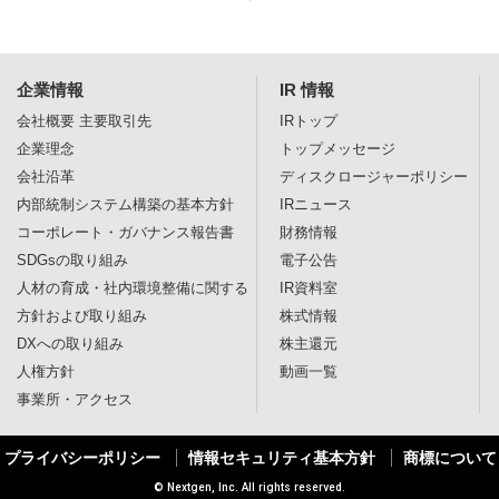
企業情報
IR 情報
会社概要
主要取引先
IRトップ
企業理念
トップメッセージ
会社沿革
ディスクロージャー
ポリシー
内部統制システム構築の基本方針
IRニュース
コーポレート・ガバナンス報告書
財務情報
SDGsの取り組み
電子公告
人材の育成・社内環境整備に関する
IR資料室
方針および取り組み
株式情報
DXへの取り組み
株主還元
人権方針
動画一覧
事業所・アクセス
プライバシーポリシー
情報セキュリティ基本方針
商標について
© Nextgen, Inc. All rights reserved.