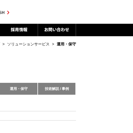
SH
>
ソリューションサービス
>
運用・保守
運用・保守
技術解説 / 事例