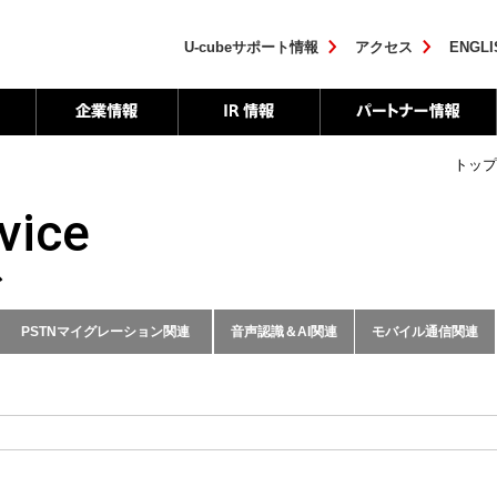
U-cubeサポート情報
アクセス
ENGLI
トップ
vice
ス
PSTNマイグレーション関連
音声認識＆AI関連
モバイル通信関連