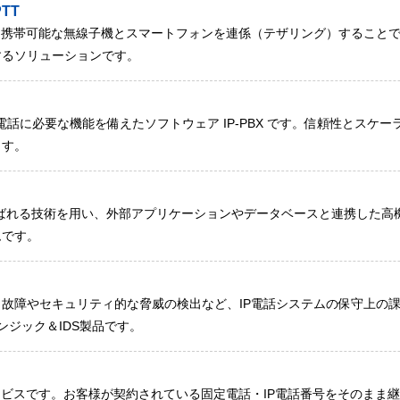
TT
、携帯可能な無線子機とスマートフォンを連係（テザリング）すること
するソリューションです。
se は、企業の電話に必要な機能を備えたソフトウェア IP-PBX です。信頼性
ます。
Control）と呼ばれる技術を用い、外部アプリケーションやデータベースと連携
ムです。
故障やセキュリティ的な脅威の検出など、IP電話システムの保守上の
ンジック＆IDS製品です。
ービスです。お客様が契約されている固定電話・IP電話番号をそのまま継