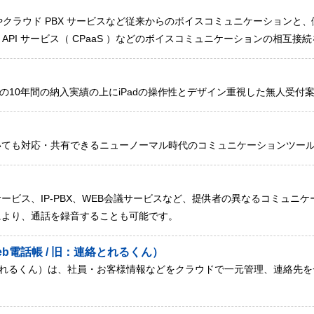
電話サービスやクラウド PBX サービスなど従来からのボイスコミュニケーショ
 API サービス（ CPaaS ）などのボイスコミュニケーションの相互
rog」の10年間の納入実績の上にiPadの操作性とデザイン重視した無人受
いても対応・共有できるニューノーマル時代のコミュニケーションツー
seは、IP電話サービス、IP-PBX、WEB会議サービスなど、提供者の異なるコ
により、通話を録音することも可能です。
（Web電話帳 / 旧：連絡とれるくん）
：連絡とれるくん）は、社員・お客様情報などをクラウドで一元管理、連絡先を一つに