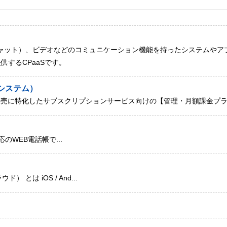
チャット）、ビデオなどのコミュニケーション機能を持ったシステムやア
するCPaaSです。
システム）
販売に特化したサブスクリプションサービス向けの【管理・月額課金プ
d 対応のWEB電話帳で...
） とは iOS / And...