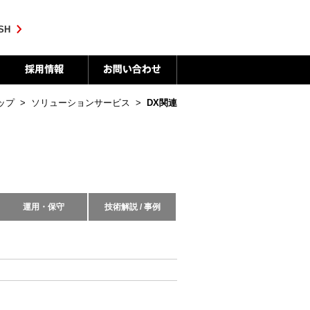
SH
ップ
>
ソリューションサービス
>
DX関連
運用・保守
技術解説 / 事例