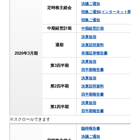
決議ご通知
定時株主総会
招集ご通知(インターネット開示事
招集ご通知
中期経営計画
中期経営計画
決算短信
通期
決算説明資料
2020年3月期
有価証券報告書
決算短信
第3四半期
四半期報告書
決算短信
第2四半期
決算説明資料
四半期報告書
決算短信
第1四半期
四半期報告書
臨時報告書
決議ご通知