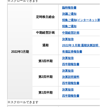
臨時報告書
決議ご通知
定時株主総会
招集ご通知(インターネット開示事
招集ご通知
中期経営計画
中期経営計画
決算短信
通期
2022年３月期 通期決算説明（
2022年3月期
有価証券報告書
決算短信
第3四半期
四半期報告書
決算短信
第2四半期
決算説明資料
四半期報告書
決算短信
第1四半期
四半期報告書