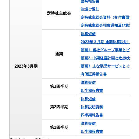
臨時報告書
決議ご通知
定時株主総会
定時株主総会資料（交付書面非記
定時株主総会招集通知及び株主総
決算短信
2023年３月期 通期決算説明（
動画1_当社グループ事業とビジネ
通期
動画2_中期経営計画と進捗状況
2023年3月期
動画3_主な製品サービスとその市
有価証券報告書
決算短信
第3四半期
四半期報告書
決算短信
第2四半期
決算説明資料
四半期報告書
決算短信
第1四半期
四半期報告書