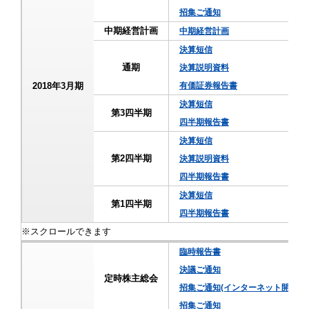
招集ご通知
中期経営計画
中期経営計画
決算短信
通期
決算説明資料
2018年3月期
有価証券報告書
決算短信
第3四半期
四半期報告書
決算短信
第2四半期
決算説明資料
四半期報告書
決算短信
第1四半期
四半期報告書
臨時報告書
決議ご通知
定時株主総会
招集ご通知(インターネット開示事
招集ご通知