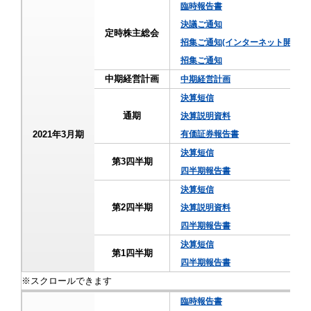
臨時報告書
決議ご通知
定時株主総会
招集ご通知(インターネット開示事
招集ご通知
中期経営計画
中期経営計画
決算短信
通期
決算説明資料
2021年3月期
有価証券報告書
決算短信
第3四半期
四半期報告書
決算短信
第2四半期
決算説明資料
四半期報告書
決算短信
第1四半期
四半期報告書
臨時報告書