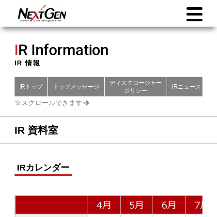
I
R Information
IR 情報
ディスクロージャー
IRトップ
トップメッセージ
IRニュース
財
ポリシー
IR 資料室
IRカレンダー