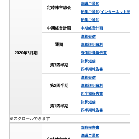
決議ご通知
定時株主総会
招集ご通知(インターネット開示事
招集ご通知
中期経営計画
中期経営計画
決算短信
通期
決算説明資料
2020年3月期
有価証券報告書
決算短信
第3四半期
四半期報告書
決算短信
第2四半期
決算説明資料
四半期報告書
決算短信
第1四半期
四半期報告書
臨時報告書
決議ご通知