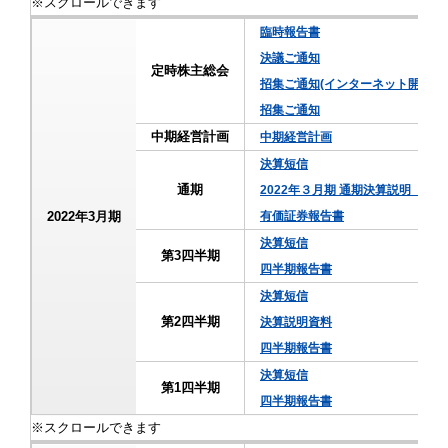
臨時報告書
決議ご通知
定時株主総会
招集ご通知(インターネット開示事
招集ご通知
中期経営計画
中期経営計画
決算短信
通期
2022年３月期 通期決算説明（
2022年3月期
有価証券報告書
決算短信
第3四半期
四半期報告書
決算短信
第2四半期
決算説明資料
四半期報告書
決算短信
第1四半期
四半期報告書