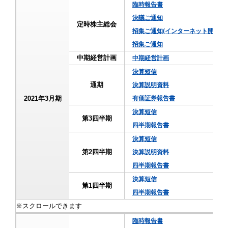
臨時報告書
決議ご通知
定時株主総会
招集ご通知(インターネット開示事
招集ご通知
中期経営計画
中期経営計画
決算短信
通期
決算説明資料
2021年3月期
有価証券報告書
決算短信
第3四半期
四半期報告書
決算短信
第2四半期
決算説明資料
四半期報告書
決算短信
第1四半期
四半期報告書
臨時報告書