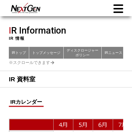
I
R Information
IR 情報
ディスクロージャー
IRトップ
トップメッセージ
IRニュース
財
ポリシー
IR 資料室
IRカレンダー