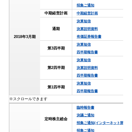
招集ご通知
中期経営計画
中期経営計画
決算短信
通期
決算説明資料
2018年3月期
有価証券報告書
決算短信
第3四半期
四半期報告書
決算短信
第2四半期
決算説明資料
四半期報告書
決算短信
第1四半期
四半期報告書
臨時報告書
決議ご通知
定時株主総会
招集ご通知(インターネット開示事
招集ご通知