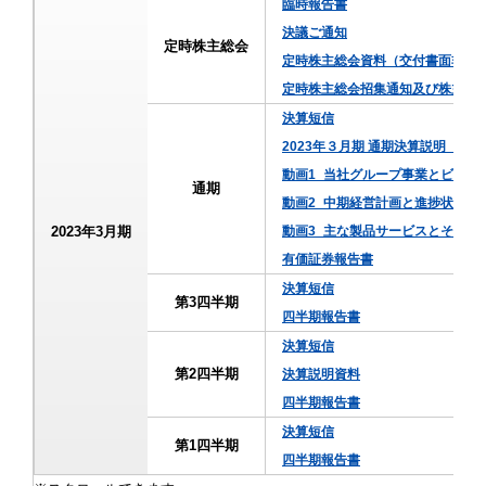
臨時報告書
決議ご通知
定時株主総会
定時株主総会資料（交付書面非記
定時株主総会招集通知及び株主総
決算短信
2023年３月期 通期決算説明（
動画1_当社グループ事業とビジネ
通期
動画2_中期経営計画と進捗状況
2023年3月期
動画3_主な製品サービスとその市
有価証券報告書
決算短信
第3四半期
四半期報告書
決算短信
第2四半期
決算説明資料
四半期報告書
決算短信
第1四半期
四半期報告書