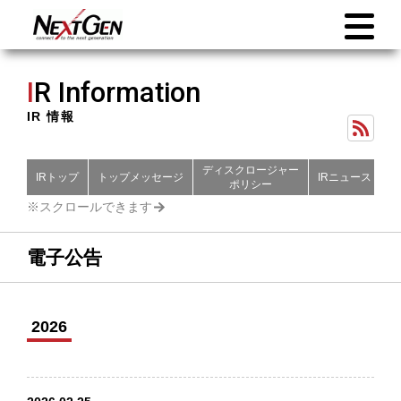
I
R Information
IR 情報
ディスクロージャー
IRトップ
トップメッセージ
IRニュース
財
ポリシー
電子公告
2026